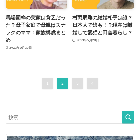
馬場園梓の実家は貧乏だっ
村雨辰剛の結婚相手は誰？
た？母子家庭で母親はスナ
日本人で娘も！？現在は離
ックのママ！家族構成まと
婚して愛猫と田舎暮らし？
め
2023年5月28日
2023年5月30日
1
2
3
4