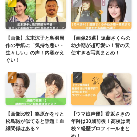
【画像】広末涼子と鳥羽周
【画像25選】遠藤さくらの
作の手紙に「気持ち悪い・
幼少期が超可愛い！昔の天
生々しい」の声！内容がえ
使すぎる写真まとめ！
ぐい！
【画像比較】篠原かをりと
【ウマ娘声優】香坂さきの
松島聡が似てると話題！血
年齢は30歳前後！高校は閉
縁関係はある？
校？経歴プロフィールまと
め！