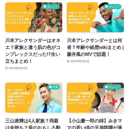
タレント
タレント
川本アレクサンダーはオネ
川本アレクサンダーとは何
エ？家族と違う肌の色がコ
者？年齢や経歴wikiまとめ |
ンプレックスだった!?生い
藤井風のMVで話題！
立ちまとめ！
2023年6月4日
2023年6月4日
俳優
タレント
三山凌輝は4人家族？両親
【小山慶一郎の姉】みきマ
は金持ち？母のおもしろ動
マの若い頃の兄弟喧嘩が過