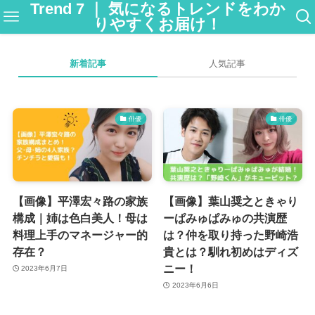
Trend 7 ｜ 気になるトレンドをわか
りやすくお届け！
新着記事
人気記事
俳優
俳優
【画像】平澤宏々路の家族
【画像】葉山奨之ときゃり
構成｜姉は色白美人！母は
ーぱみゅぱみゅの共演歴
料理上手のマネージャー的
は？仲を取り持った野崎浩
存在？
貴とは？馴れ初めはディズ
ニー！
2023年6月7日
2023年6月6日