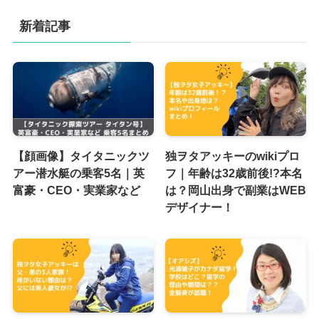
新着記事
【顔画像】タイタニックツ
独ヲタアッキーのwikiプロ
アー潜水艇の乗客5名｜英
フ｜年齢は32歳前後!?本名
富豪・CEO・実業家など
は？岡山出身で副業はWEB
デザイナー！