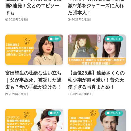
画3連発！父とのエピソー
激!?弟をジャニーズに入れ
ドも
た張本人！
2023年6月3日
2023年6月2日
俳優
タレント
富田望生の壮絶な生い立ち
【画像25選】遠藤さくらの
｜父が事故死、被災した過
幼少期が超可愛い！昔の天
去も？母の手紙が泣ける！
使すぎる写真まとめ！
2023年6月1日
2023年5月31日
芸人
タレント