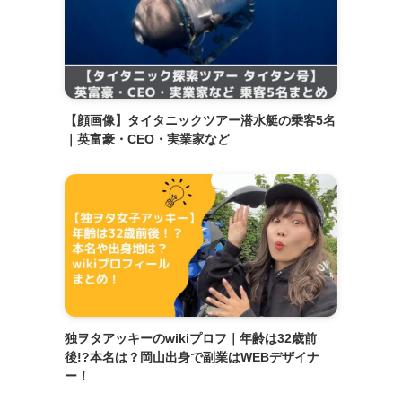
【顔画像】タイタニックツアー潜水艇の乗客5名
｜英富豪・CEO・実業家など
独ヲタアッキーのwikiプロフ｜年齢は32歳前
後!?本名は？岡山出身で副業はWEBデザイナ
ー！