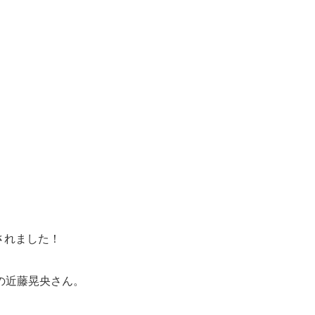
されました！
の近藤晃央さん。